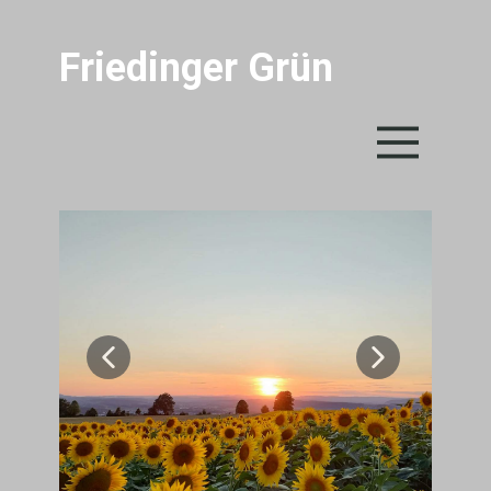
Friedinger
Grün
Sample Headline